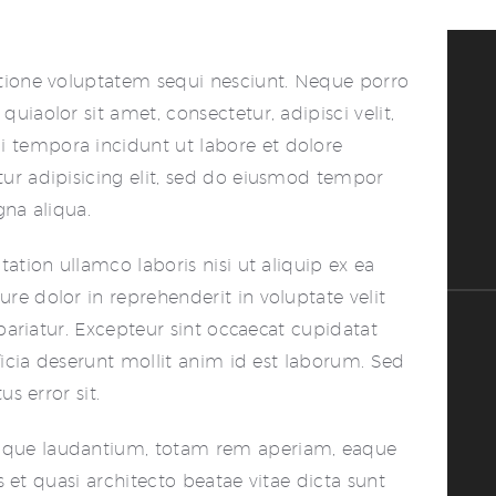
tione voluptatem sequi nesciunt. Neque porro
iaolor sit amet, consectetur, adipisci velit,
tempora incidunt ut labore et dolore
ur adipisicing elit, sed do eiusmod tempor
gna aliqua.
ation ullamco laboris nisi ut aliquip ex ea
e dolor in reprehenderit in voluptate velit
 pariatur. Excepteur sint occaecat cupidatat
ficia deserunt mollit anim id est laborum. Sed
s error sit.
que laudantium, totam rem aperiam, eaque
is et quasi architecto beatae vitae dicta sunt