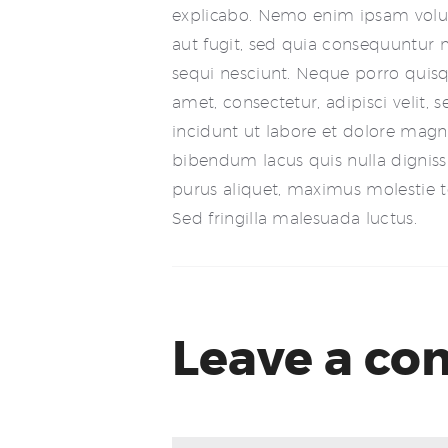
explicabo. Nemo enim ipsam volup
aut fugit, sed quia consequuntur 
sequi nesciunt. Neque porro quis
amet, consectetur, adipisci veli
incidunt ut labore et dolore ma
bibendum lacus quis nulla dignis
purus aliquet, maximus molestie tor
Sed fringilla malesuada luctus.
Leave a c