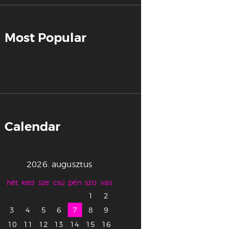
Most Popular
Calendar
2026. augusztus
hét
ked
sze
csü
pén
szo
vas
1
2
3
4
5
6
7
8
9
10
11
12
13
14
15
16