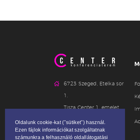
M
6723 Szeged, Etelka sor
Fo
1.
Ké
Tisza Center 1. emelet
I
info@centerkonferencia
Ad
Oldalunk cookie-kat ("sütiket") használ.
Ezen fájlok információkat szolgáltatnak
terem.hu
számunkra a felhasználó oldallátogatási