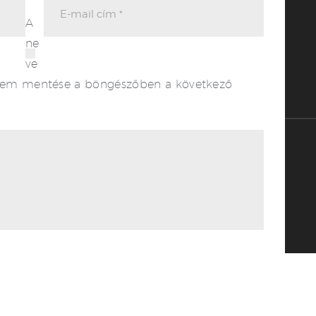
A
ne
ve
mem mentése a böngészőben a következő