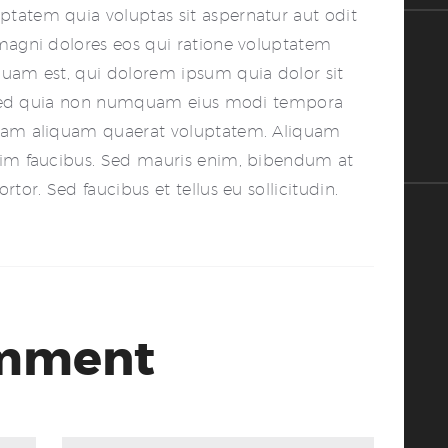
tatem quia voluptas sit aspernatur aut odit
magni dolores eos qui ratione voluptatem
quam est, qui dolorem ipsum quia dolor sit
t, sed quia non numquam eius modi tempora
gnam aliquam quaerat voluptatem. Aliquam
sim faucibus. Sed mauris enim, bibendum at
tor. Sed faucibus et tellus eu sollicitudin.
omment