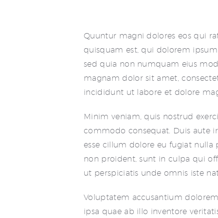
Quuntur magni dolores eos qui ra
quisquam est, qui dolorem ipsum qu
sed quia non numquam eius modi 
magnam dolor sit amet, consectet
incididunt ut labore et dolore ma
Minim veniam, quis nostrud exercit
commodo consequat. Duis aute irur
esse cillum dolore eu fugiat nulla
non proident, sunt in culpa qui of
ut perspiciatis unde omnis iste natu
Voluptatem accusantium dolorem
ipsa quae ab illo inventore veritat