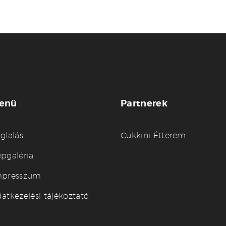
enü
Partnerek
glalás
Cukkini Étterem
pgaléria
mpresszum
atkezelési tájékoztató