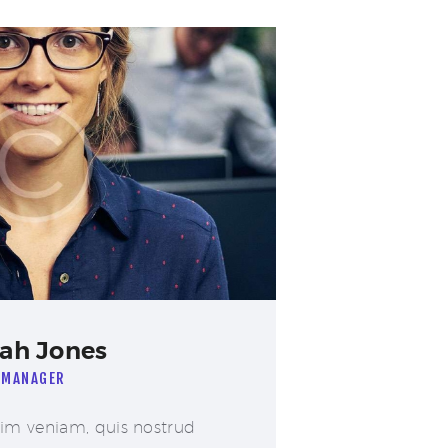
ah Jones
MANAGER
im veniam, quis nostrud