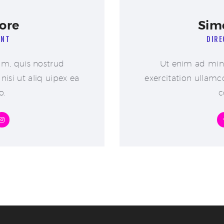
ore
Sim
ENT
DIRE
m, quis nostrud
Ut enim ad min
nisi ut aliq uipex ea
exercitation ullamco
o.
c