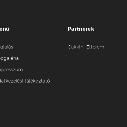
enü
Partnerek
glalás
Cukkini Étterem
pgaléria
mpresszum
atkezelési tájékoztató