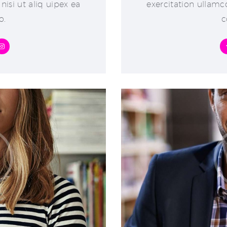
nisi ut aliq uipex ea
exercitation ullamco
o.
c