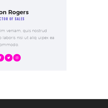
on Rogers
CTOR OF SALES
im veniam, quis nostrud
 laboris nisi ut aliq uipex ea
ommodo.