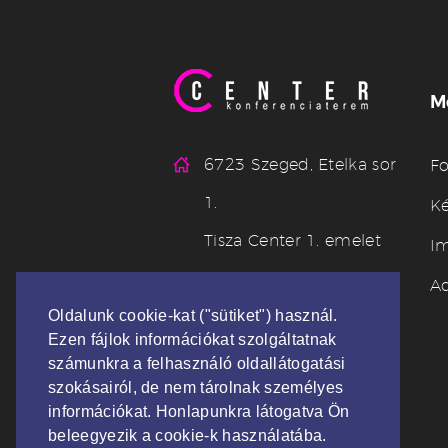
M
6723 Szeged, Etelka sor
Fo
1.
Ké
Tisza Center 1. emelet
I
info@centerkonferencia
Ad
terem.hu
Oldalunk cookie-kat ("sütiket") használ.
Ezen fájlok információkat szolgáltatnak
+36 70 372 00 34
számunkra a felhasználó oldallátogatási
szokásairól, de nem tárolnak személyes
információkat. Honlapunkra látogatva Ön
beleegyezik a cookie-k használatába.