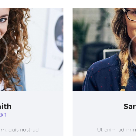
ith
Sar
ENT
m, quis nostrud
Ut enim ad min