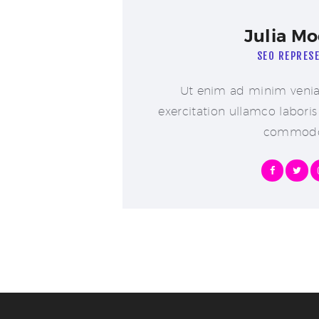
Julia Mo
SEO REPRES
Ut enim ad minim venia
exercitation ullamco laboris 
commod