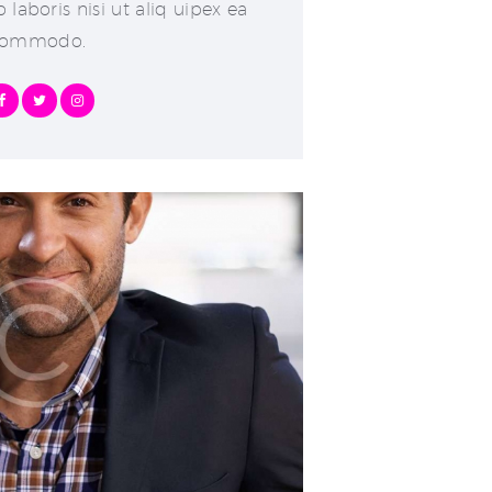
 laboris nisi ut aliq uipex ea
ommodo.