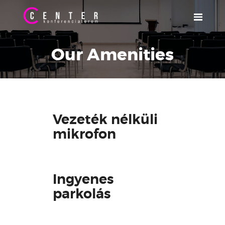
FŐOLDAL
Our Amenities
ÁRAK
FELSZERELTSÉG
CATERING
PARKOLÁS
Vezeték nélküli
KAPCSOLAT
mikrofon
Ingyenes
parkolás