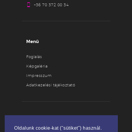
+36 70 372 00 34
Menü
Foglalás
Képgaléria
Impresszum
Adatkezelési tájékoztató
Partnerek
Oldalunk cookie-kat ("sütiket") használ.