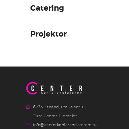
Catering
Projektor
6723 Szeged, Etelka sor 1.
Tisza Center 1. emelet
info@centerkonferenciaterem.hu